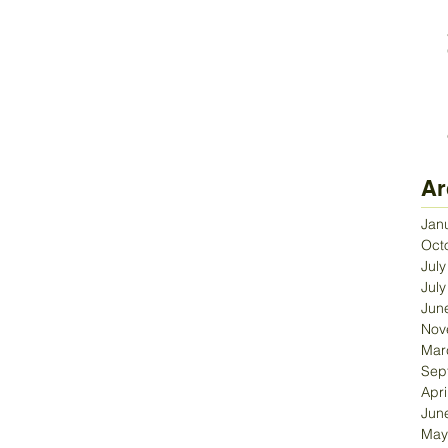
Ar
Jan
Oct
Jul
Jul
Jun
Nov
Mar
Sep
Apri
Jun
May