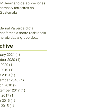
IV Seminario de aplicaciones
aéreas y terrestres en
Guatemala
Bernal Valverde dicta
conferencia sobre resistencia a
herbicidas a grupo de
profesionales en Costa R
chive
uary 2021
(1)
1 post
ober 2020
(1)
1 post
y 2020
(1)
1 post
y 2019
(1)
1 post
e 2019
(1)
1 post
ember 2018
(1)
1 post
ch 2018
(2)
2 posts
tember 2017
(1)
1 post
l 2017
(1)
1 post
e 2015
(1)
1 post
 2015
(1)
1 post