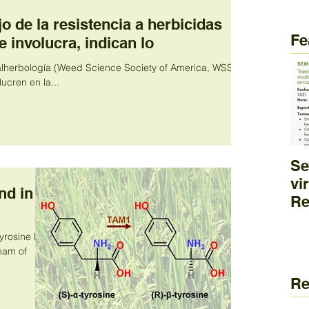
o de la resistencia a herbicidas
Fe
 involucra, indican lo
lherbología (Weed Science Society of America, WSSA)
ucren en la...
Se
vi
nd in
Re
he
ma
tyrosine has
cu
Re