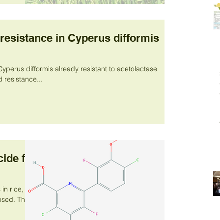
resistance in Cyperus difformis
yperus difformis already resistant to acetolactase
 resistance...
cide for
in rice,
. This