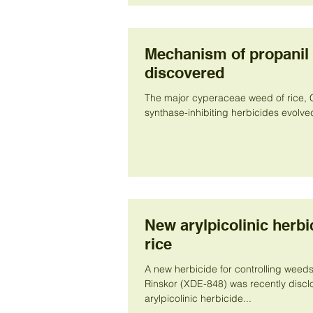
Mechanism of propanil 
discovered
The major cyperaceae weed of rice, C
synthase-inhibiting herbicides evolved
New arylpicolinic herbi
rice
A new herbicide for controlling weeds 
Rinskor (XDE-848) was recently disclosed
arylpicolinic herbicide...