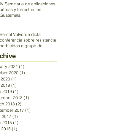
IV Seminario de aplicaciones
aéreas y terrestres en
Guatemala
Bernal Valverde dicta
conferencia sobre resistencia a
herbicidas a grupo de
profesionales en Costa R
chive
uary 2021
(1)
1 post
ober 2020
(1)
1 post
y 2020
(1)
1 post
y 2019
(1)
1 post
e 2019
(1)
1 post
ember 2018
(1)
1 post
ch 2018
(2)
2 posts
tember 2017
(1)
1 post
l 2017
(1)
1 post
e 2015
(1)
1 post
 2015
(1)
1 post