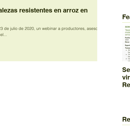
lezas resistentes en arroz en
Fe
23 de julio de 2020, un webinar a productores, asesores
l...
Se
vi
Re
he
ma
cu
Re