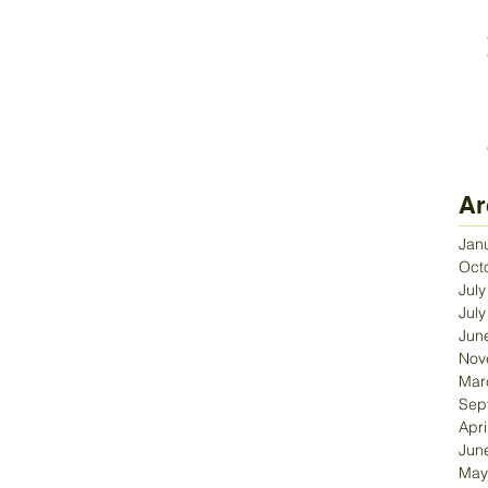
Ar
Jan
Oct
Jul
Jul
Jun
Nov
Mar
Sep
Apri
Jun
May