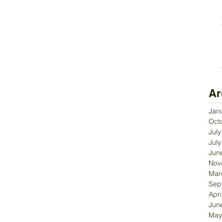
Ar
Jan
Oct
Jul
Jul
Jun
Nov
Mar
Sep
Apri
Jun
May