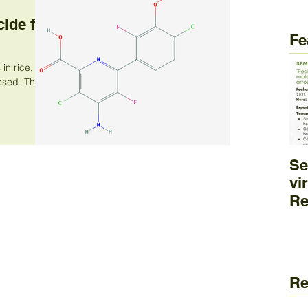
cide for
Fe
in rice,
. This
Se
vi
Re
he
ma
cu
Re