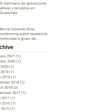
IV Seminario de aplicaciones
aéreas y terrestres en
Guatemala
Bernal Valverde dicta
conferencia sobre resistencia a
herbicidas a grupo de
profesionales en Costa R
chive
uary 2021
(1)
1 post
ober 2020
(1)
1 post
y 2020
(1)
1 post
y 2019
(1)
1 post
e 2019
(1)
1 post
ember 2018
(1)
1 post
ch 2018
(2)
2 posts
tember 2017
(1)
1 post
l 2017
(1)
1 post
e 2015
(1)
1 post
 2015
(1)
1 post