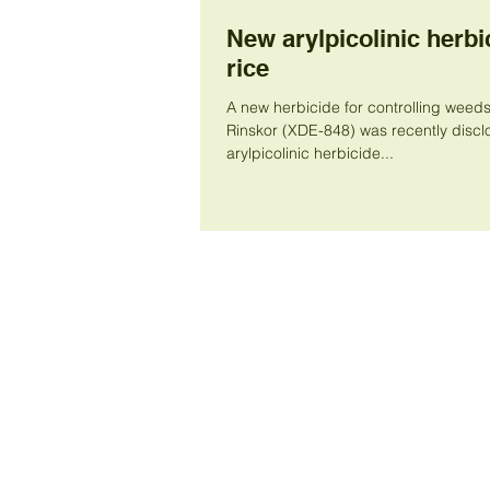
New arylpicolinic herbi
rice
A new herbicide for controlling weeds 
Rinskor (XDE-848) was recently disclosed
arylpicolinic herbicide...